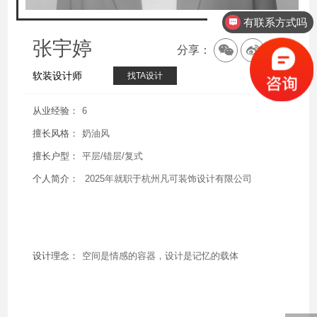
。 专注美容机构、美容SPA会所、整形医美、足疗会所、月子
心、水疗中心、形象设计等空间设计与环境建设，公司凭借独
有联系方式吗
的设计理念及创新实力，整合了国内外高端人力、材料资源，
张宇婷
提供从选址、定位、设计、施工、软装等全方位服务。
分享：
软装设计师
找TA设计
免费热线
从业经验：
6
0-155-6786
擅长风格：
奶油风
擅长户型：
平层/错层/复式
话：0571-57165123
个人简介：
2025年就职于杭州凡可装饰设计有限公司
真：0571-57165123
箱：fankesheji@126.com
址：浙江省杭州市萧山区市心北路108号雷迪森财富中心1702
设计理念：
空间是情感的容器，设计是记忆的载体