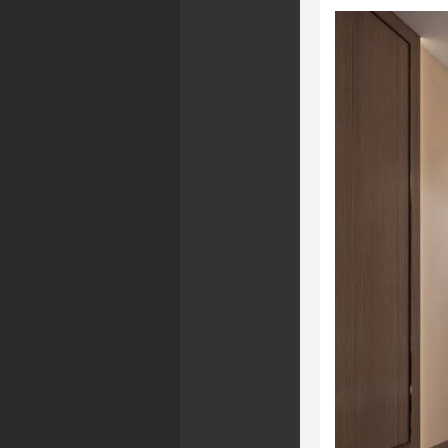
系我们
TACT US
饰设计，由业内策划营销专家、知名设计师、专业施工团队组
。 专注美容机构、美容SPA会所、整形医美、足疗会所、月子
心、水疗中心、形象设计等空间设计与环境建设，公司凭借独
的设计理念及创新实力，整合了国内外高端人力、材料资源，
提供从选址、定位、设计、施工、软装等全方位服务。
免费热线
0-155-6786
话：0571-57165123
真：0571-57165123
箱：fankesheji@126.com