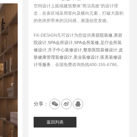
空间设计上延续建筑整体“简洁高效”的设计理
念，在各区域采用竖向及横向元素，打破大面积
的色块所带来的沉闷感，激荡创意发烧。
FK-DESIGN凡可设计为您提供
美容院装修
,
美容
院设计
,
SPA会所设计
,
SPA会所装修,
足疗会所装
修设计,
月子中心装修设计,
整形医院装修设计
,
皮
肤健康管理装修设计
,
美业装修设计
,
医美装修设
计等服务
，全国免费咨询热线400-155-6786。
分享：
返回列表