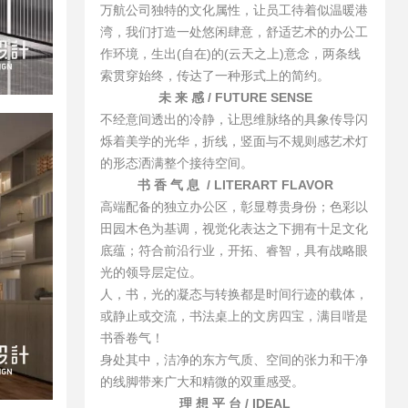
万航公司独特的文化属性，让员工待着似温暖港
湾，我们打造一处悠闲肆意，舒适艺术的办公工
作环境，生出(自在)的(云天之上)意念，两条线
索贯穿始终，传达了一种形式上的简约。
未 来 感 / FUTURE SENSE
不经意间透出的冷静，让思维脉络的具象传导闪
烁着美学的光华，折线，竖面与不规则感艺术灯
的形态洒满整个接待空间。
书 香 气 息 / LITERART FLAVOR
高端配备的独立办公区，彰显尊贵身份；色彩以
田园木色为基调，视觉化表达之下拥有十足文化
底蕴；符合前沿行业，开拓、睿智，具有战略眼
光的领导层定位。
人，书，光的凝态与转换都是时间行迹的载体，
或静止或交流，书法桌上的文房四宝，满目喈是
书香卷气！
身处其中，洁净的东方气质、空间的张力和干净
的线脚带来广大和精微的双重感受。
理 想 平 台
/ IDEAL